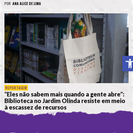
POR
ANA ALICE DE LIMA
A
REPORTAGEM
“Eles não sabem mais quando a gente abre”:
Biblioteca no Jardim Olinda resiste em meio
à escassez de recursos
POR
ANA ALICE DE LIMA