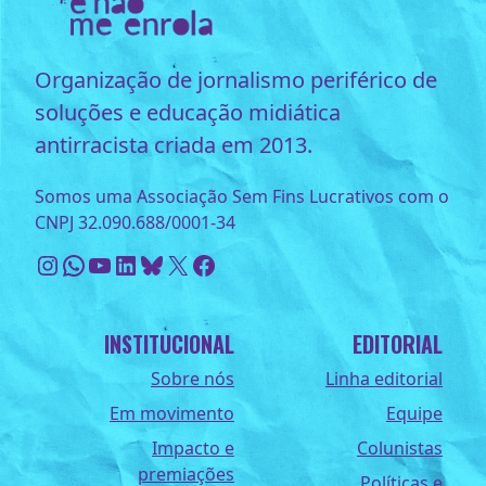
Organização de jornalismo periférico de
soluções e educação midiática
antirracista criada em 2013.
Somos uma Associação Sem Fins Lucrativos com o
CNPJ 32.090.688/0001-34
Instagram
WhatsApp
Youtube
LinkedIn
Bluesky
X
Facebook
INSTITUCIONAL
EDITORIAL
Sobre nós
Linha editorial
Em movimento
Equipe
Impacto e
Colunistas
premiações
Políticas e