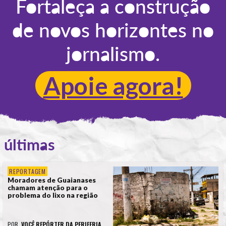
Fortaleça a construção
de novos horizontes no
jornalismo.
Apoie agora!
últimas
REPORTAGEM
Moradores de Guaianases
chamam atenção para o
problema do lixo na região
POR
VOCÊ REPÓRTER DA PERIFERIA