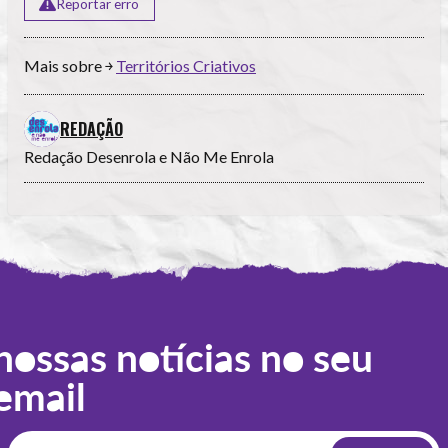
Reportar erro
Mais sobre ￫
Territórios Criativos
REDAÇÃO
Redação Desenrola e Não Me Enrola
nossas notícias no seu
email