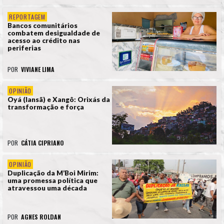
REPORTAGEM
Bancos comunitários
combatem desigualdade de
acesso ao crédito nas
periferias
POR
VIVIANE LIMA
OPINIÃO
Oyá (Iansã) e Xangô: Orixás da
transformação e força
POR
CÁTIA CIPRIANO
OPINIÃO
Duplicação da M’Boi Mirim:
uma promessa política que
atravessou uma década
POR
AGNES ROLDAN