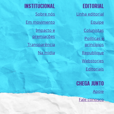
INSTITUCIONAL
EDITORIAL
Sobre nós
Linha editorial
Em movimento
Equipe
Impacto e
Colunistas
premiações
Políticas e
Transparência
princípios
Na midia
Republique
Webstories
Editoriais
CHEGA JUNTO
Apoie
Fale conosco