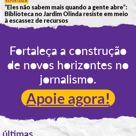
REPORTAGEM
“Eles não sabem mais quando a gente abre”:
Biblioteca no Jardim Olinda resiste em meio
à escassez de recursos
POR
ANA ALICE DE LIMA
Fortaleça a construção
de novos horizontes no
jornalismo.
Apoie agora!
últimas