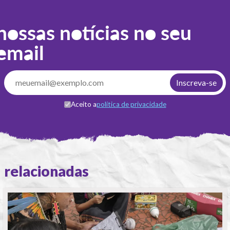
nossas notícias no seu
email
Aceito a
política de privacidade
relacionadas