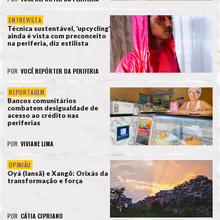
ENTREVISTA
Técnica sustentável, ‘upcycling’
ainda é vista com preconceito
na periferia, diz estilista
POR
VOCÊ REPÓRTER DA PERIFERIA
REPORTAGEM
Bancos comunitários
combatem desigualdade de
acesso ao crédito nas
periferias
POR
VIVIANE LIMA
OPINIÃO
Oyá (Iansã) e Xangô: Orixás da
transformação e força
POR
CÁTIA CIPRIANO