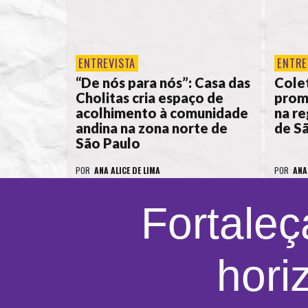
ENTREVISTA
ENTRE
“De nós para nós”: Casa das
Colet
Cholitas cria espaço de
prom
acolhimento à comunidade
na re
andina na zona norte de
de S
São Paulo
POR
ANA ALICE DE LIMA
POR
ANA
Fortaleç
hori