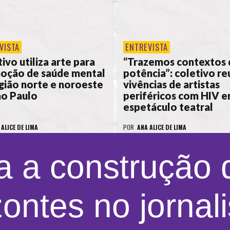
VISTA
ENTREVISTA
ivo utiliza arte para
“Trazemos contextos 
oção de saúde mental
potência”: coletivo r
gião norte e noroeste
vivências de artistas
ão Paulo
periféricos com HIV 
espetáculo teatral
 ALICE DE LIMA
POR
ANA ALICE DE LIMA
a a construção
zontes no jornal