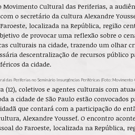
o Movimento Cultural das Periferias, a audiên
 com o secretário da cultura Alexandre Youss
 Faroeste, localizada na República, região cen
bjetivo de provocar uma reflexão sobre o cen
icas culturais na cidade, trazendo um olhar cr
ssária descentralização de recursos público p
iféricos da cidade.
l das Periferias no Seminário Insurgências Periféricas (Foto: Movimento C
ra (12), coletivos e agentes culturais com atu
toda a cidade de São Paulo estão convocados p
idadã que contará com a participação do entã
ultura, Alexandre Youssef. O encontro aconte
ssoal do Faroeste, localizada na República, re