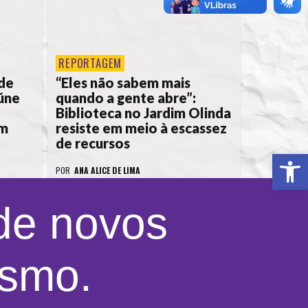
REPORTAGEM
de
“Eles não sabem mais
eúne
quando a gente abre”:
Biblioteca no Jardim Olinda
em
resiste em meio à escassez
de recursos
Ab
POR
ANA ALICE DE LIMA
 de novos
ismo.