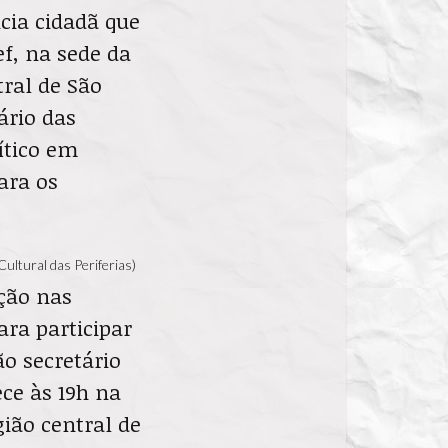
cia cidadã que
ef, na sede da
tral de São
ário das
ítico em
ara os
ultural das Periferias)
ação nas
ara participar
o secretário
ce às 19h na
gião central de