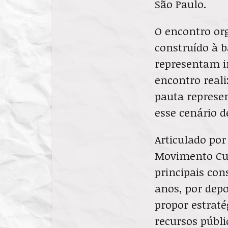
São Paulo.
O encontro org
construído à 
representam in
encontro real
pauta represen
esse cenário d
Articulado por
Movimento Cul
principais con
anos, por depo
propor estraté
recursos públi