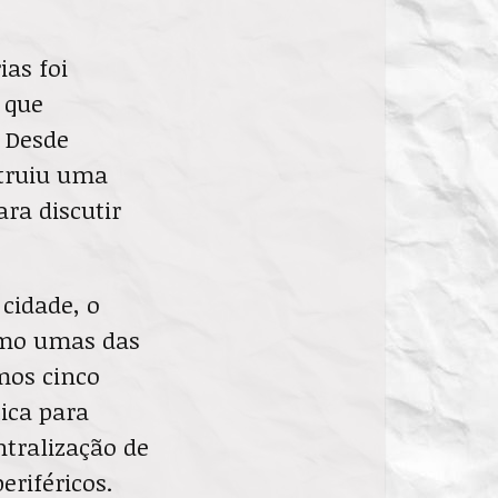
as foi
 que
. Desde
struiu uma
ara discutir
 cidade, o
omo umas das
imos cinco
tica para
ntralização de
eriféricos.