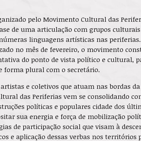
anizado pelo Movimento Cultural das Periferi
base de uma articulação com grupos culturais
úmeras linguagens artísticas nas periferias
izado no mês de fevereiro, o movimento con
tativa do ponto de vista político e cultural, p
e forma plural com o secretário.
 artistas e coletivos que atuam nas bordas da
tural das Periferias vem se consolidando c
struções políticas e populares cidade dos últ
sitar sua energia e força de mobilização polí
gias de participação social que visam à desce
cos e aplicação dessas verbas nos territórios p