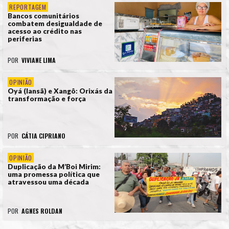
REPORTAGEM
Bancos comunitários
combatem desigualdade de
acesso ao crédito nas
periferias
POR
VIVIANE LIMA
OPINIÃO
Oyá (Iansã) e Xangô: Orixás da
transformação e força
POR
CÁTIA CIPRIANO
OPINIÃO
Duplicação da M’Boi Mirim:
uma promessa política que
atravessou uma década
POR
AGNES ROLDAN