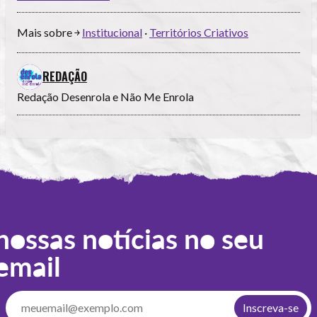
Mais sobre ￫
Institucional
·
Territórios Criativos
REDAÇÃO
Redação Desenrola e Não Me Enrola
nossas notícias no seu
email