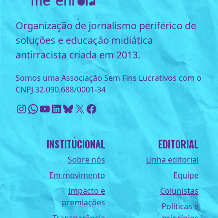
Organização de jornalismo periférico de
soluções e educação midiática
antirracista criada em 2013.
Somos uma Associação Sem Fins Lucrativos com o
CNPJ 32.090.688/0001-34
Instagram
WhatsApp
Youtube
LinkedIn
Bluesky
X
Facebook
INSTITUCIONAL
EDITORIAL
Sobre nós
Linha editorial
Em movimento
Equipe
Impacto e
Colunistas
premiações
Políticas e