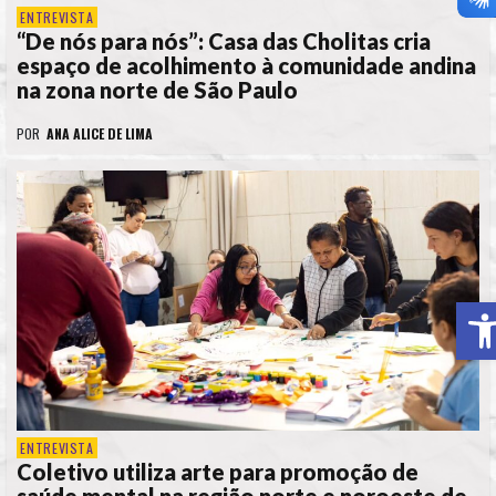
ENTREVISTA
“De nós para nós”: Casa das Cholitas cria
espaço de acolhimento à comunidade andina
na zona norte de São Paulo
POR
ANA ALICE DE LIMA
A
ENTREVISTA
Coletivo utiliza arte para promoção de