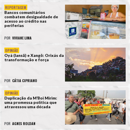
REPORTAGEM
Bancos comunitários
combatem desigualdade de
acesso ao crédito nas
periferias
POR
VIVIANE LIMA
OPINIÃO
Oyá (Iansã) e Xangô: Orixás da
transformação e força
POR
CÁTIA CIPRIANO
OPINIÃO
Duplicação da M’Boi Mirim:
uma promessa política que
atravessou uma década
POR
AGNES ROLDAN