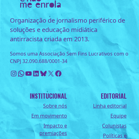
Organização de jornalismo periférico de
soluções e educação midiática
antirracista criada em 2013.
Somos uma Associação Sem Fins Lucrativos com o
CNPJ 32.090.688/0001-34
Instagram
WhatsApp
Youtube
LinkedIn
Bluesky
X
Facebook
INSTITUCIONAL
EDITORIAL
Sobre nós
Linha editorial
Em movimento
Equipe
Impacto e
Colunistas
premiações
Políticas e