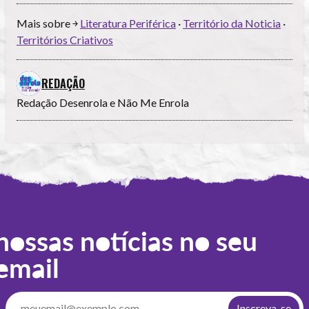
Mais sobre ￫
Literatura Periférica
·
Território da Noticia
·
Territórios Criativos
REDAÇÃO
Redação Desenrola e Não Me Enrola
nossas notícias no seu
email