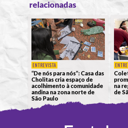
relacionadas
ENTREVISTA
ENTRE
“De nós para nós”: Casa das
Colet
Cholitas cria espaço de
prom
acolhimento à comunidade
na re
andina na zona norte de
de S
São Paulo
POR
ANA ALICE DE LIMA
POR
ANA