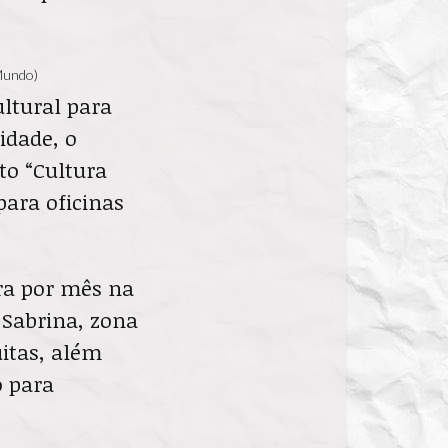
 Mundo)
ltural para
idade, o
to “Cultura
para oficinas
ra por mês na
 Sabrina, zona
uitas, além
o para