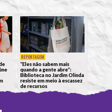
REPORTAGEM
de
“Eles não sabem mais
eúne
quando a gente abre”:
Biblioteca no Jardim Olinda
em
resiste em meio à escassez
de recursos
POR
ANA ALICE DE LIMA