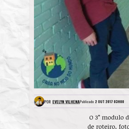
POR
EVELYN VILHENA
Publicado
2 OUT 2017 03H00
O 3° modulo d
de roteiro, fo