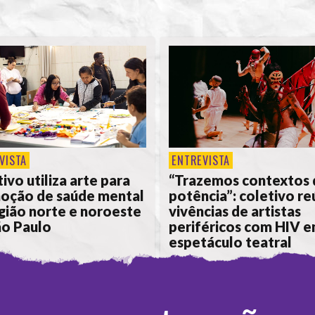
VISTA
ENTREVISTA
ivo utiliza arte para
“Trazemos contextos 
oção de saúde mental
potência”: coletivo r
gião norte e noroeste
vivências de artistas
ão Paulo
periféricos com HIV 
espetáculo teatral
 ALICE DE LIMA
POR
ANA ALICE DE LIMA