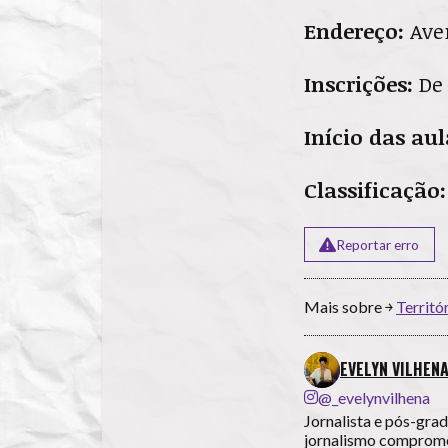
Endereço:
Aven
Inscrições:
De
Início das au
Classificação
Reportar erro
Mais sobre ￫
Territó
EVELYN VILHEN
@_evelynvilhena
Jornalista e pós-gra
jornalismo compromet