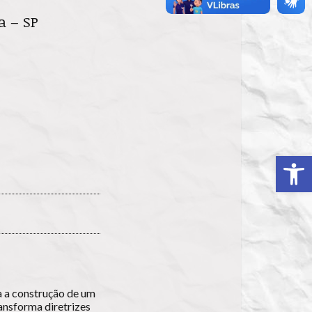
a – SP
Ab
a a construção de um
ansforma diretrizes