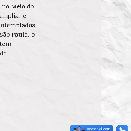
a no Meio do
ampliar e
Contemplados
 São Paulo, o
 tem
 da