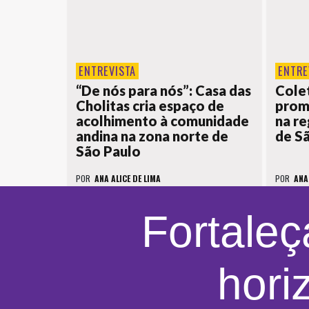
ENTREVISTA
ENTRE
“De nós para nós”: Casa das
Colet
Cholitas cria espaço de
prom
acolhimento à comunidade
na re
andina na zona norte de
de S
São Paulo
POR
ANA ALICE DE LIMA
POR
ANA
Fortaleç
hori