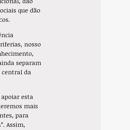
icional, dão
ociais que dão
cos.
ência
iferias, nosso
nhecimento,
e ainda separam
 central da
apoiar esta
s teremos mais
ntes, para
”. Assim,