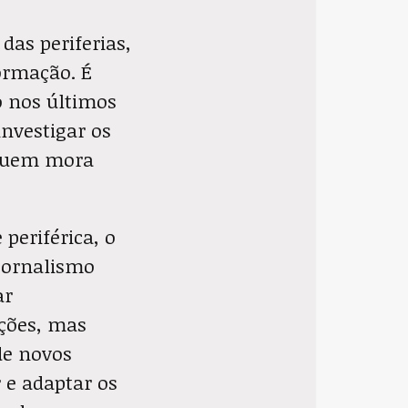
das periferias,
formação. É
o nos últimos
investigar os
e quem mora
periférica, o
 jornalismo
ar
ações, mas
de novos
 e adaptar os