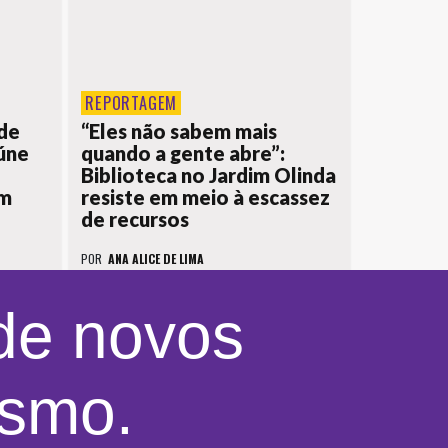
REPORTAGEM
de
“Eles não sabem mais
eúne
quando a gente abre”:
Biblioteca no Jardim Olinda
em
resiste em meio à escassez
de recursos
POR
ANA ALICE DE LIMA
 de novos
ismo.