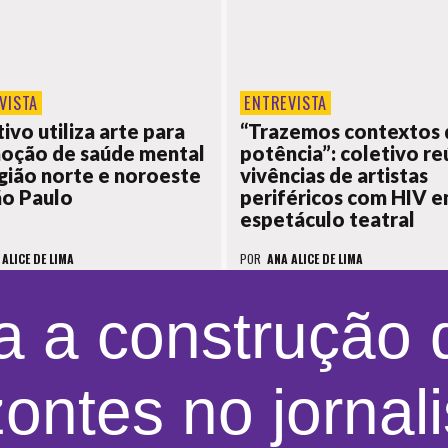
VISTA
ENTREVISTA
ivo utiliza arte para
“Trazemos contextos 
oção de saúde mental
potência”: coletivo r
gião norte e noroeste
vivências de artistas
ão Paulo
periféricos com HIV 
espetáculo teatral
 ALICE DE LIMA
POR
ANA ALICE DE LIMA
a a construção
zontes no jornal