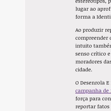
estereótipos, 
lugar ao apro
forma a Identid
Ao produzir r
compreender o
intuito també
senso crítico 
moradores das 
cidade.
O Desenrola E
campanha de 
força para con
reportar fatos