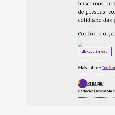
buscamos human
de pessoas, co
cotidiano das p
Confira o or
Reportar erro
Mais sobre ￫
Territó
REDAÇÃO
Redação Desenrola e