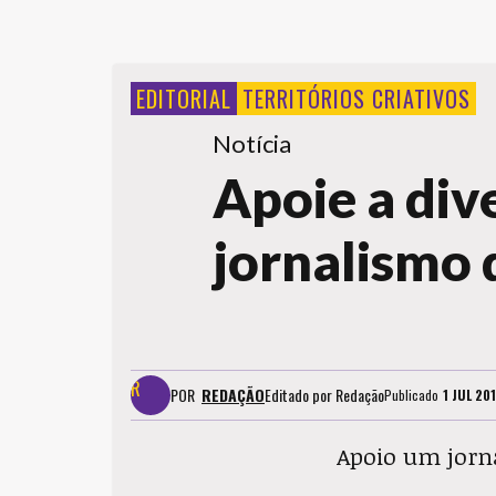
EDITORIAL
TERRITÓRIOS CRIATIVOS
Notícia
Apoie a div
jornalismo 
POR
REDAÇÃO
Editado por
Redação
Publicado
1 JUL 20
Apoio um jorna