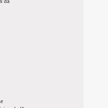
s da
de