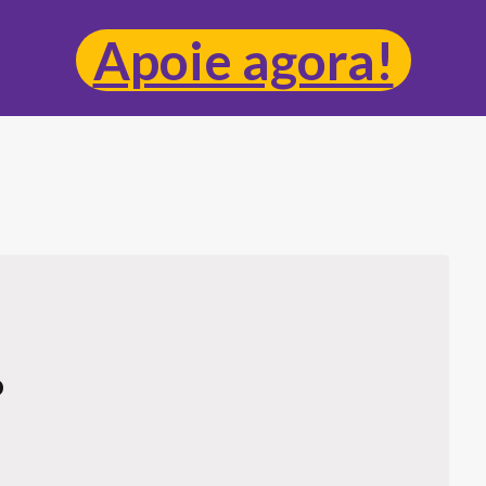
Apoie agora!
o