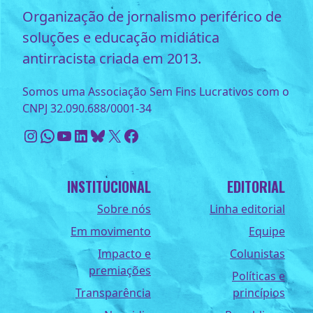
Organização de jornalismo periférico de
soluções e educação midiática
antirracista criada em 2013.
Somos uma Associação Sem Fins Lucrativos com o
CNPJ 32.090.688/0001-34
Instagram
WhatsApp
Youtube
LinkedIn
Bluesky
X
Facebook
INSTITUCIONAL
EDITORIAL
Sobre nós
Linha editorial
Em movimento
Equipe
Impacto e
Colunistas
premiações
Políticas e
Transparência
princípios