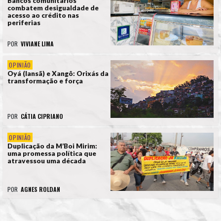
Bancos comunitários
combatem desigualdade de
acesso ao crédito nas
periferias
POR
VIVIANE LIMA
OPINIÃO
Oyá (Iansã) e Xangô: Orixás da
transformação e força
POR
CÁTIA CIPRIANO
OPINIÃO
Duplicação da M’Boi Mirim:
uma promessa política que
atravessou uma década
POR
AGNES ROLDAN