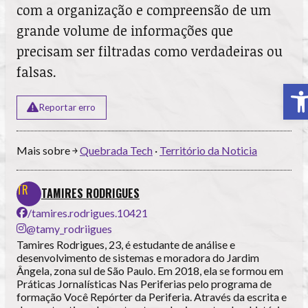
com a organização e compreensão de um
grande volume de informações que
precisam ser filtradas como verdadeiras ou
falsas.
A
Reportar erro
Mais sobre ￫
Quebrada Tech
·
Território da Noticia
TAMIRES RODRIGUES
/tamires.rodrigues.10421
@tamy_rodriigues
Tamires Rodrigues, 23, é estudante de análise e
desenvolvimento de sistemas e moradora do Jardim
Ângela, zona sul de São Paulo. Em 2018, ela se formou em
Práticas Jornalísticas Nas Periferias pelo programa de
formação Você Repórter da Periferia. Através da escrita e