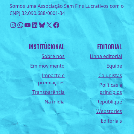
Somos uma Associação Sem Fins Lucrativos com o
CNPJ 32.090.688/0001-34
Instagram
WhatsApp
Youtube
LinkedIn
Bluesky
X
Facebook
INSTITUCIONAL
EDITORIAL
Sobre nós
Linha editorial
Em movimento
Equipe
Impacto e
Colunistas
premiações
Políticas e
Transparência
princípios
Na midia
Republique
Webstories
Editoriais