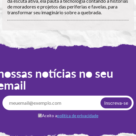
da escuta ativa, ela pauta a tecnologia contando a histórias
de moradores e projetos das periferias e favelas, para
transformar seu imaginário sobre a quebrada.
nossas notícias no seu
email
Aceito a
política de privacidade