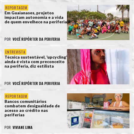
REPORTAGEM
Em Guaianases, projetos
impactam autonomia e a vida
de quem envelhece na periferia
POR
VOCÊ REPÓRTER DA PERIFERIA
ENTREVISTA
Técnica sustentável, ‘upcycling’
ainda é vista com preconceito
na periferia, diz estilista
POR
VOCÊ REPÓRTER DA PERIFERIA
REPORTAGEM
Bancos comunitários
combatem desigualdade de
acesso ao crédito nas
periferias
POR
VIVIANE LIMA