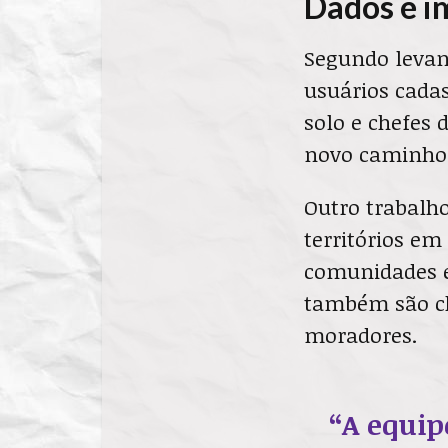
Dados e i
Segundo levan
usuários cada
solo e chefes
novo caminho 
Outro trabalh
territórios e
comunidades é
também são c
moradores.
“A equi