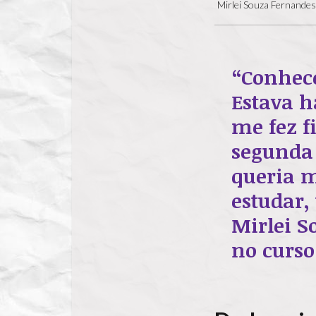
Mirlei Souza Fernandes 
“Conhece
Estava h
me fez f
segunda 
queria m
estudar,
Mirlei S
no curso