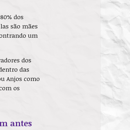
 80% dos
elas são mães
ncontrando um
radores dos
dentro das
ou Anjos como
com os
em antes