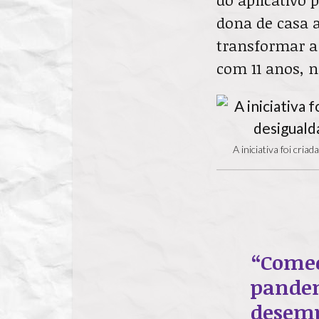
dona de casa 
transformar a 
com 11 anos, n
A iniciativa foi cri
“Comec
pandem
desemp