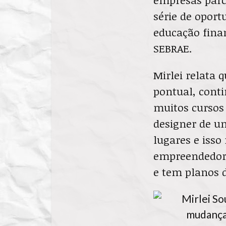
série de opor
educação fina
SEBRAE.
Mirlei relata 
pontual, conti
muitos cursos 
designer de un
lugares e isso
empreendedora
e tem planos d