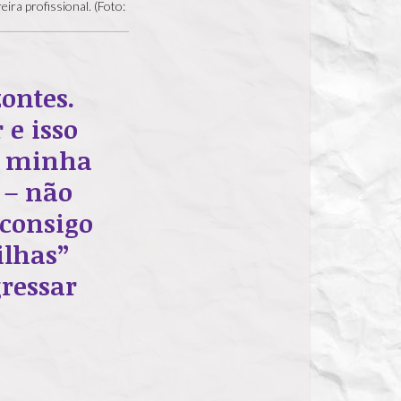
ira profissional. (Foto:
ontes.
 e isso
do minha
 – não
 consigo
filhas”
gressar