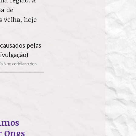
ma de
s velha, hoje
iais no cotidiano dos
camos
r Ongs