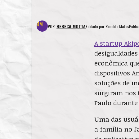
POR
REBECA MOTTA
Editado por
Ronaldo Matos
Publi
A startup Akip
desigualdades 
econômica que
dispositivos A
soluções de i
surgiram nos te
Paulo durante
Uma das usuár
a família no J
do aplicativo