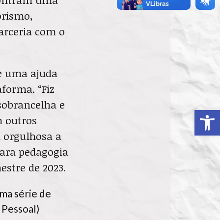
orismo,
arceria com o
de uma ajuda
forma. “Fiz
sobrancelha e
Ab
m outros
a orgulhosa a
para pedagogia
estre de 2023.