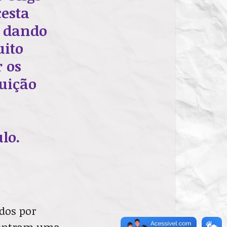
cesta
a dando
uito
 os
uição
lo.
dos por
contram uma