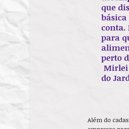
que di
básica
conta.
para q
alimen
perto 
Mirlei
do Jar
Além do cadas
empresas parc