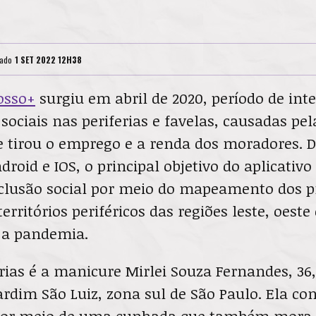
cado
1 SET 2022 12H38
osso+
surgiu em abril de 2020, período de int
sociais nas periferias e favelas, causadas pel
 tirou o emprego e a renda dos moradores. D
ndroid e IOS, o principal objetivo do aplicativ
nclusão social por meio do mapeamento dos 
rritórios periféricos das regiões leste, oeste
 a pandemia.
ias é a manicure Mirlei Souza Fernandes, 36,
ardim São Luiz, zona sul de São Paulo. Ela co
 por meio de uma cunhada que também mora n