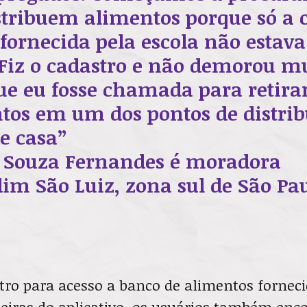
stribuem alimentos porque só a 
 fornecida pela escola não estav
 Fiz o cadastro e não demorou m
ue eu fosse chamada para retirar
tos em um dos pontos de distrib
de casa”
 Souza Fernandes é moradora
dim São Luiz, zona sul de São Pau
tro para acesso a banco de alimentos forneci
eiras do aplicativo, os usuários também en