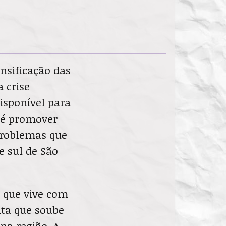
ensificação das
a crise
isponível para
o é promover
problemas que
 e sul de São
 que vive com
nta que soube
a região. A