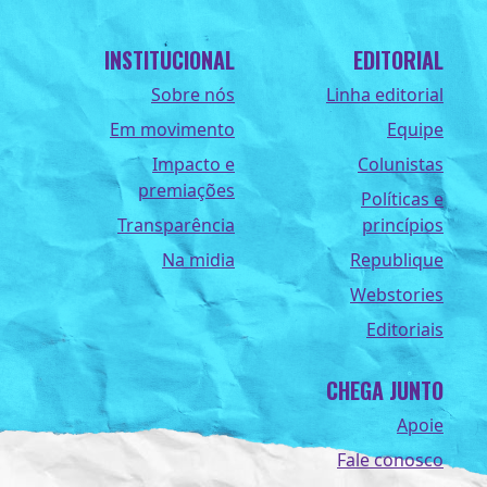
INSTITUCIONAL
EDITORIAL
Sobre nós
Linha editorial
Em movimento
Equipe
Impacto e
Colunistas
premiações
Políticas e
Transparência
princípios
Na midia
Republique
Webstories
Editoriais
CHEGA JUNTO
Apoie
Fale conosco