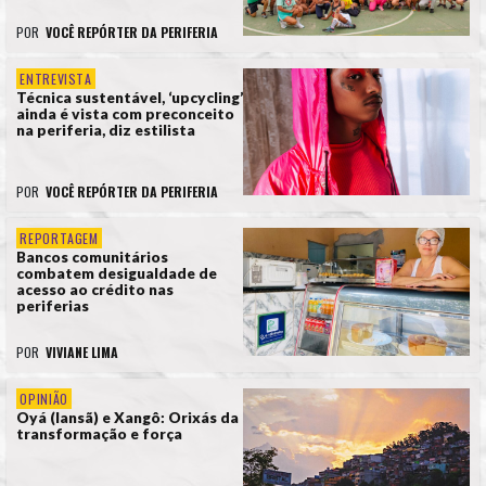
POR
VOCÊ REPÓRTER DA PERIFERIA
ENTREVISTA
Técnica sustentável, ‘upcycling’
ainda é vista com preconceito
na periferia, diz estilista
POR
VOCÊ REPÓRTER DA PERIFERIA
REPORTAGEM
Bancos comunitários
combatem desigualdade de
acesso ao crédito nas
periferias
POR
VIVIANE LIMA
OPINIÃO
Oyá (Iansã) e Xangô: Orixás da
transformação e força