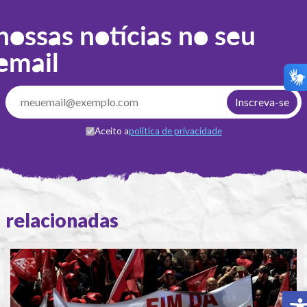
nossas notícias no seu
email
Aceito a
política de privacidade
relacionadas
A