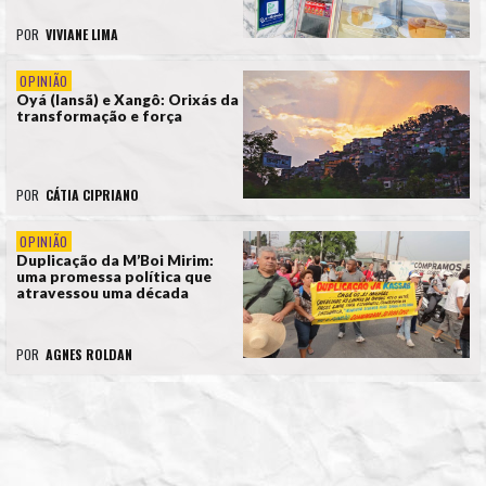
POR
VIVIANE LIMA
OPINIÃO
Oyá (Iansã) e Xangô: Orixás da
transformação e força
POR
CÁTIA CIPRIANO
OPINIÃO
Duplicação da M’Boi Mirim:
uma promessa política que
atravessou uma década
POR
AGNES ROLDAN