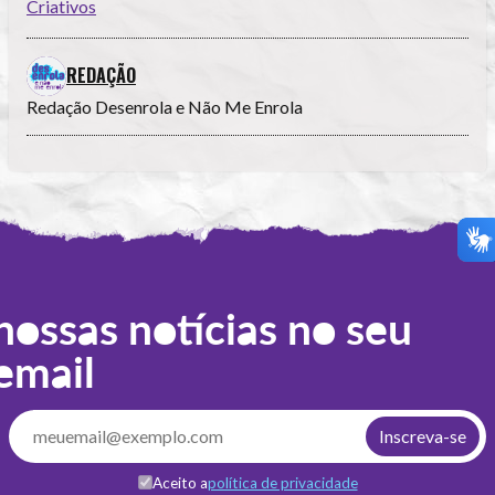
Criativos
REDAÇÃO
Redação Desenrola e Não Me Enrola
nossas notícias no seu
email
Aceito a
política de privacidade