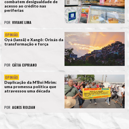
combatem desigualdade de
acesso ao crédito nas
periferias
POR
VIVIANE LIMA
OPINIÃO
Oyá (Iansã) e Xangô: Orixás da
transformação e força
POR
CÁTIA CIPRIANO
OPINIÃO
Duplicação da M’Boi Mirim:
uma promessa política que
atravessou uma década
POR
AGNES ROLDAN