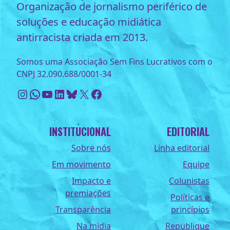
Organização de jornalismo periférico de
soluções e educação midiática
antirracista criada em 2013.
Somos uma Associação Sem Fins Lucrativos com o
CNPJ 32.090.688/0001-34
Instagram
WhatsApp
Youtube
LinkedIn
Bluesky
X
Facebook
INSTITUCIONAL
EDITORIAL
Sobre nós
Linha editorial
Em movimento
Equipe
Impacto e
Colunistas
premiações
Políticas e
Transparência
princípios
Na midia
Republique