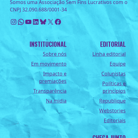
Somos uma Associação Sem Fins Lucrativos com o
CNPJ 32.090.688/0001-34
Instagram
WhatsApp
Youtube
LinkedIn
Bluesky
X
Facebook
INSTITUCIONAL
EDITORIAL
Sobre nós
Linha editorial
Em movimento
Equipe
Impacto e
Colunistas
premiações
Políticas e
Transparência
princípios
Na midia
Republique
Webstories
Editoriais
CHEGA JUNTO