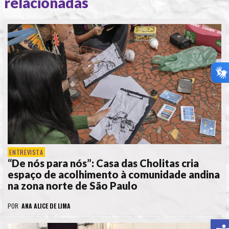
relacionadas
ENTREVISTA
“De nós para nós”: Casa das Cholitas cria
espaço de acolhimento à comunidade andina
na zona norte de São Paulo
POR
ANA ALICE DE LIMA
A