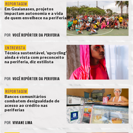
REPORTAGEM
Em Guaianases, projetos
impactam autonomia e a vida
de quem envelhece na periferia
POR
VOCÊ REPÓRTER DA PERIFERIA
ENTREVISTA
Técnica sustentável, ‘upcycling’
ainda é vista com preconceito
na periferia, diz estilista
POR
VOCÊ REPÓRTER DA PERIFERIA
REPORTAGEM
Bancos comunitários
combatem desigualdade de
acesso ao crédito nas
periferias
POR
VIVIANE LIMA