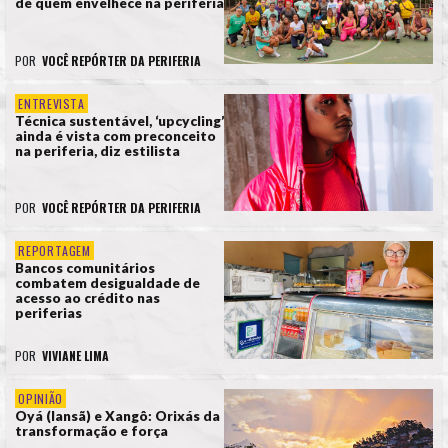
de quem envelhece na periferia
POR
VOCÊ REPÓRTER DA PERIFERIA
ENTREVISTA
Técnica sustentável, ‘upcycling’
ainda é vista com preconceito
na periferia, diz estilista
POR
VOCÊ REPÓRTER DA PERIFERIA
REPORTAGEM
Bancos comunitários
combatem desigualdade de
acesso ao crédito nas
periferias
POR
VIVIANE LIMA
OPINIÃO
Oyá (Iansã) e Xangô: Orixás da
transformação e força