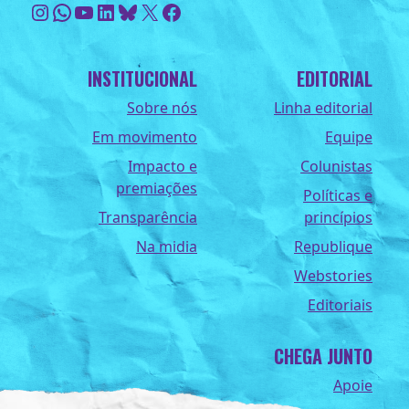
Instagram
WhatsApp
Youtube
LinkedIn
Bluesky
X
Facebook
INSTITUCIONAL
EDITORIAL
Sobre nós
Linha editorial
Em movimento
Equipe
Impacto e
Colunistas
premiações
Políticas e
Transparência
princípios
Na midia
Republique
Webstories
Editoriais
CHEGA JUNTO
Apoie