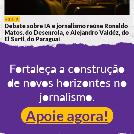
NOTÍCIA
Debate sobre IA e jornalismo reúne Ronaldo
Matos, do Desenrola, e Alejandro Valdéz, do
El Surti, do Paraguai
POR
REDAÇÃO
Fortaleça a construção
de novos horizontes no
jornalismo.
Apoie agora!