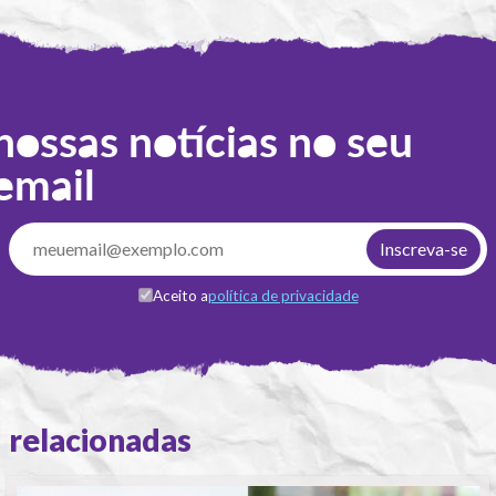
nossas notícias no seu
email
Aceito a
política de privacidade
relacionadas