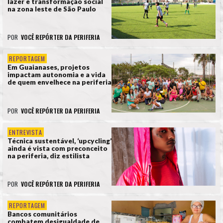
lazer e transformação social
na zona leste de São Paulo
POR
VOCÊ REPÓRTER DA PERIFERIA
REPORTAGEM
Em Guaianases, projetos
impactam autonomia e a vida
de quem envelhece na periferia
POR
VOCÊ REPÓRTER DA PERIFERIA
ENTREVISTA
Técnica sustentável, ‘upcycling’
ainda é vista com preconceito
na periferia, diz estilista
POR
VOCÊ REPÓRTER DA PERIFERIA
REPORTAGEM
Bancos comunitários
combatem desigualdade de