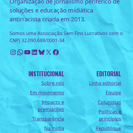
Organização de jornalismo periférico de
soluções e educação midiática
antirracista criada em 2013.
Somos uma Associação Sem Fins Lucrativos com o
CNPJ 32.090.688/0001-34
Instagram
WhatsApp
Youtube
LinkedIn
Bluesky
X
Facebook
INSTITUCIONAL
EDITORIAL
Sobre nós
Linha editorial
Em movimento
Equipe
Impacto e
Colunistas
premiações
Políticas e
Transparência
princípios
Na midia
Republique