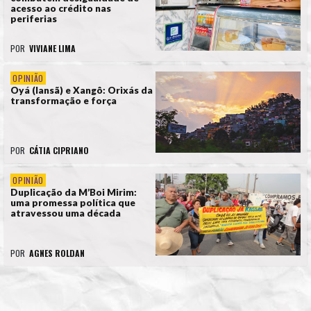
acesso ao crédito nas
periferias
POR
VIVIANE LIMA
OPINIÃO
Oyá (Iansã) e Xangô: Orixás da
transformação e força
POR
CÁTIA CIPRIANO
OPINIÃO
Duplicação da M’Boi Mirim:
uma promessa política que
atravessou uma década
POR
AGNES ROLDAN