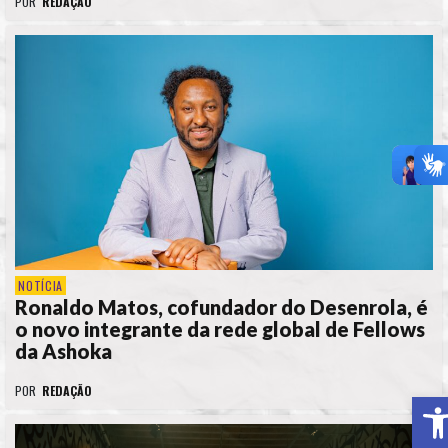
POR
REDAÇÃO
NOTÍCIA
Ronaldo Matos, cofundador do Desenrola, é
o novo integrante da rede global de Fellows
da Ashoka
POR
REDAÇÃO
A