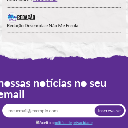
REDAÇÃO
Redação Desenrola e Não Me Enrola
nossas notícias no seu
email
Aceito a
política de privacidade