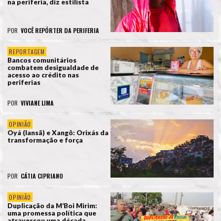
na periferia, diz estilista
POR
VOCÊ REPÓRTER DA PERIFERIA
REPORTAGEM
Bancos comunitários
combatem desigualdade de
acesso ao crédito nas
periferias
POR
VIVIANE LIMA
OPINIÃO
Oyá (Iansã) e Xangô: Orixás da
transformação e força
POR
CÁTIA CIPRIANO
OPINIÃO
Duplicação da M’Boi Mirim:
uma promessa política que
atravessou uma década