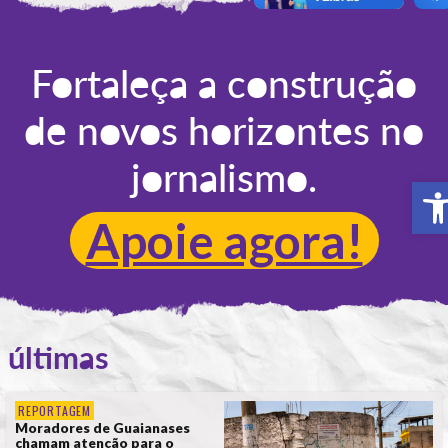
POR
REDAÇÃO
Fortaleça a construção
de novos horizontes no
jornalismo.
A
Apoie agora!
últimas
REPORTAGEM
Moradores de Guaianases
chamam atenção para o