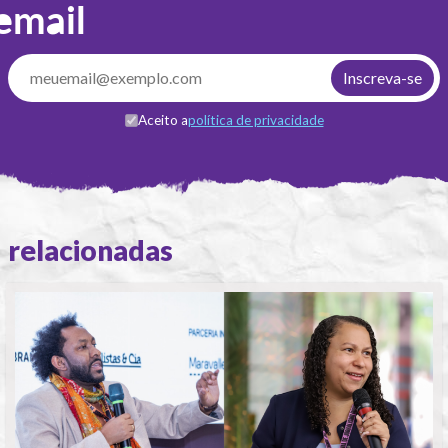
email
Aceito a
política de privacidade
relacionadas