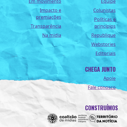
Em movimento
Equipe
Impacto e
Colunistas
premiações
Políticas e
Transparência
princípios
Na midia
Republique
Webstories
Editoriais
CHEGA JUNTO
Apoie
Fale conosco
CONSTRUÍMOS