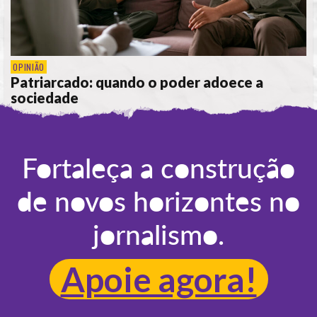
OPINIÃO
Patriarcado: quando o poder adoece a
sociedade
POR
CÁTIA CIPRIANO
Fortaleça a construção
de novos horizontes no
jornalismo.
Apoie agora!