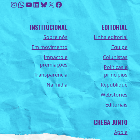
Instagram
WhatsApp
Youtube
LinkedIn
Bluesky
X
Facebook
INSTITUCIONAL
EDITORIAL
Sobre nós
Linha editorial
Em movimento
Equipe
Impacto e
Colunistas
premiações
Políticas e
Transparência
princípios
Na midia
Republique
Webstories
Editoriais
CHEGA JUNTO
Apoie