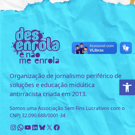
Organização de jornalismo periférico de
Ab
soluções e educação midiática
antirracista criada em 2013.
Somos uma Associação Sem Fins Lucrativos com o
CNPJ 32.090.688/0001-34
Instagram
WhatsApp
Youtube
LinkedIn
Bluesky
X
Facebook