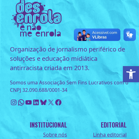
Organização de jornalismo periférico de
soluções e educação midiática
Ab
antirracista criada em 2013.
Somos uma Associação Sem Fins Lucrativos com o
CNPJ 32.090.688/0001-34
Instagram
WhatsApp
Youtube
LinkedIn
Bluesky
X
Facebook
INSTITUCIONAL
EDITORIAL
Sobre nós
Linha editorial