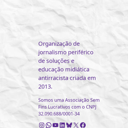
Organização de
jornalismo periférico
de soluções e
educação midiática
antirracista criada em
2013.
Somos uma Associação Sem
Fins Lucrativos com o CNPJ
32.090.688/0001-34
Instagram
WhatsApp
Youtube
LinkedIn
Bluesky
X
Facebook