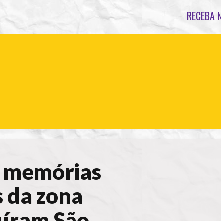
RECEBA 
a memórias
 da zona
uíram São