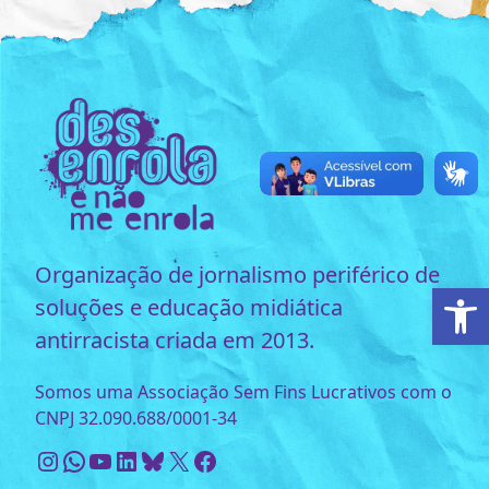
Organização de jornalismo periférico de
Ab
soluções e educação midiática
antirracista criada em 2013.
Somos uma Associação Sem Fins Lucrativos com o
CNPJ 32.090.688/0001-34
Instagram
WhatsApp
Youtube
LinkedIn
Bluesky
X
Facebook