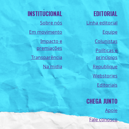
INSTITUCIONAL
EDITORIAL
Sobre nós
Linha editorial
Em movimento
Equipe
Impacto e
Colunistas
premiações
Políticas e
Transparência
princípios
Na midia
Republique
Webstories
Editoriais
CHEGA JUNTO
Apoie
Fale conosco