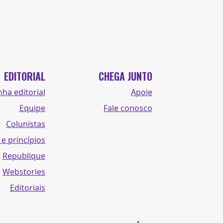
EDITORIAL
CHEGA JUNTO
nha editorial
Apoie
Equipe
Fale conosco
Colunistas
 e princípios
Republique
Webstories
Editoriais