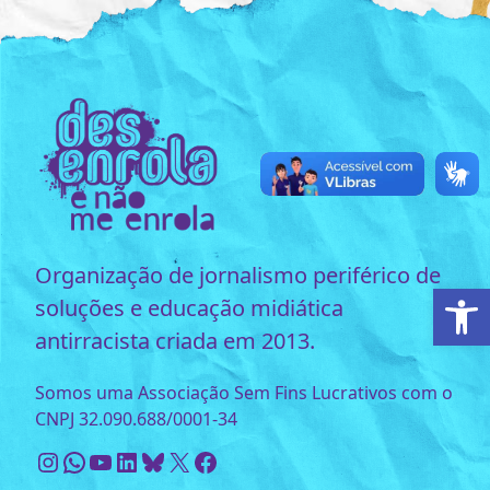
Organização de jornalismo periférico de
Ab
soluções e educação midiática
antirracista criada em 2013.
Somos uma Associação Sem Fins Lucrativos com o
CNPJ 32.090.688/0001-34
Instagram
WhatsApp
Youtube
LinkedIn
Bluesky
X
Facebook