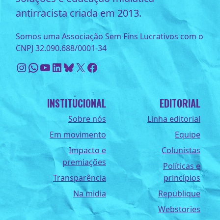
antirracista criada em 2013.
Somos uma Associação Sem Fins Lucrativos com o
CNPJ 32.090.688/0001-34
Instagram
WhatsApp
Youtube
LinkedIn
Bluesky
X
Facebook
INSTITUCIONAL
EDITORIAL
Sobre nós
Linha editorial
Em movimento
Equipe
Impacto e
Colunistas
premiações
Políticas e
Transparência
princípios
Na midia
Republique
Webstories