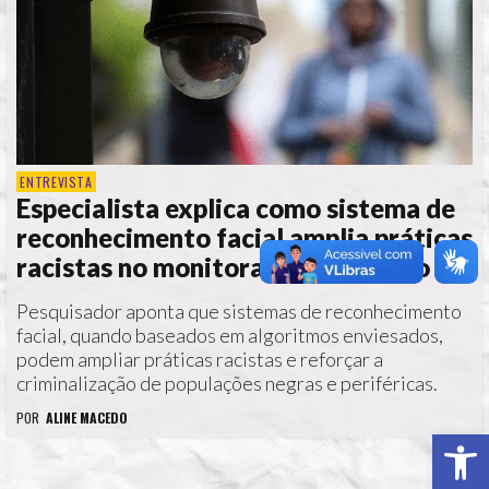
ENTREVISTA
Especialista explica como sistema de
reconhecimento facial amplia práticas
racistas no monitoramento urbano
Pesquisador aponta que sistemas de reconhecimento
facial, quando baseados em algoritmos enviesados,
podem ampliar práticas racistas e reforçar a
criminalização de populações negras e periféricas.
POR
ALINE MACEDO
Ab