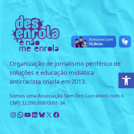
Organização de jornalismo periférico de
soluções e educação midiática
Ab
antirracista criada em 2013.
Somos uma Associação Sem Fins Lucrativos com o
CNPJ 32.090.688/0001-34
Instagram
WhatsApp
Youtube
LinkedIn
Bluesky
X
Facebook