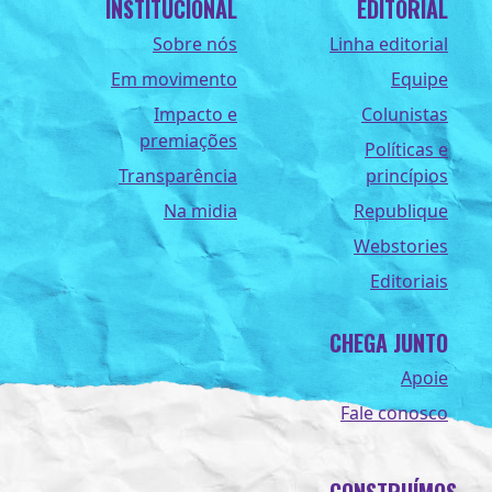
INSTITUCIONAL
EDITORIAL
Sobre nós
Linha editorial
Em movimento
Equipe
Impacto e
Colunistas
premiações
Políticas e
Transparência
princípios
Na midia
Republique
Webstories
Editoriais
CHEGA JUNTO
Apoie
Fale conosco
CONSTRUÍMOS