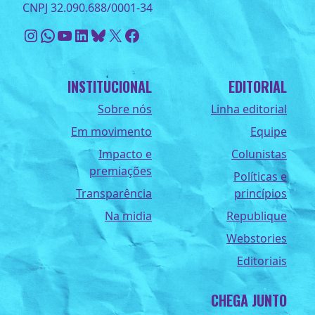
CNPJ 32.090.688/0001-34
Instagram
WhatsApp
Youtube
LinkedIn
Bluesky
X
Facebook
INSTITUCIONAL
EDITORIAL
Sobre nós
Linha editorial
Em movimento
Equipe
Impacto e
Colunistas
premiações
Políticas e
Transparência
princípios
Na midia
Republique
Webstories
Editoriais
CHEGA JUNTO