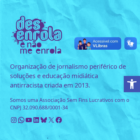
Organização de jornalismo periférico de
soluções e educação midiática
Ab
antirracista criada em 2013.
Somos uma Associação Sem Fins Lucrativos com o
CNPJ 32.090.688/0001-34
Instagram
WhatsApp
Youtube
LinkedIn
Bluesky
X
Facebook