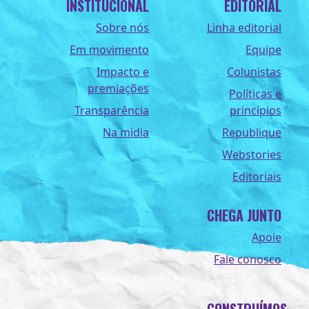
INSTITUCIONAL
EDITORIAL
Sobre nós
Linha editorial
Em movimento
Equipe
Impacto e
Colunistas
premiações
Políticas e
Transparência
princípios
Na midia
Republique
Webstories
Editoriais
CHEGA JUNTO
Apoie
Fale conosco
CONSTRUÍMOS