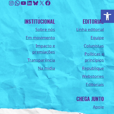
Instagram
WhatsApp
Youtube
LinkedIn
Bluesky
X
Facebook
Ab
INSTITUCIONAL
EDITORIAL
Sobre nós
Linha editorial
Em movimento
Equipe
Impacto e
Colunistas
premiações
Políticas e
Transparência
princípios
Na midia
Republique
Webstories
Editoriais
CHEGA JUNTO
Apoie