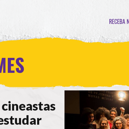
RECEBA 
MES
cineastas
 estudar