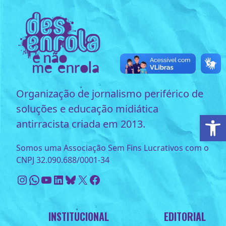
Organização de jornalismo periférico de
soluções e educação midiática
Ab
antirracista criada em 2013.
Somos uma Associação Sem Fins Lucrativos com o
CNPJ 32.090.688/0001-34
Instagram
WhatsApp
Youtube
LinkedIn
Bluesky
X
Facebook
INSTITUCIONAL
EDITORIAL