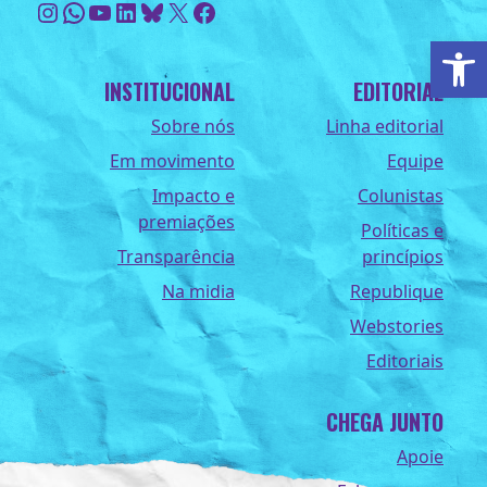
Instagram
WhatsApp
Youtube
LinkedIn
Bluesky
X
Facebook
Ab
INSTITUCIONAL
EDITORIAL
Sobre nós
Linha editorial
Em movimento
Equipe
Impacto e
Colunistas
premiações
Políticas e
Transparência
princípios
Na midia
Republique
Webstories
Editoriais
CHEGA JUNTO
Apoie