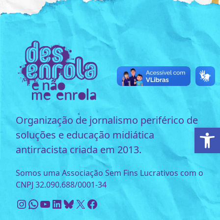
Organização de jornalismo periférico de
Ab
soluções e educação midiática
antirracista criada em 2013.
Somos uma Associação Sem Fins Lucrativos com o
CNPJ 32.090.688/0001-34
Instagram
WhatsApp
Youtube
LinkedIn
Bluesky
X
Facebook