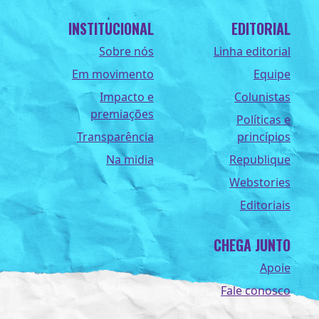
INSTITUCIONAL
EDITORIAL
Sobre nós
Linha editorial
Em movimento
Equipe
Impacto e
Colunistas
premiações
Políticas e
Transparência
princípios
Na midia
Republique
Webstories
Editoriais
CHEGA JUNTO
Apoie
Fale conosco