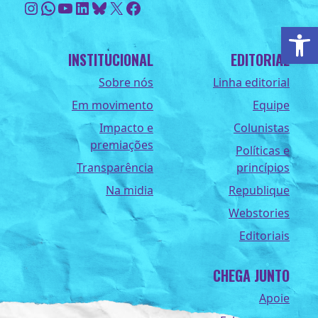
Instagram
WhatsApp
Youtube
LinkedIn
Bluesky
X
Facebook
Ab
INSTITUCIONAL
EDITORIAL
Sobre nós
Linha editorial
Em movimento
Equipe
Impacto e
Colunistas
premiações
Políticas e
Transparência
princípios
Na midia
Republique
Webstories
Editoriais
CHEGA JUNTO
Apoie