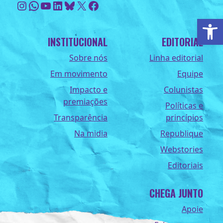
Instagram
WhatsApp
Youtube
LinkedIn
Bluesky
X
Facebook
Ab
INSTITUCIONAL
EDITORIAL
Sobre nós
Linha editorial
Em movimento
Equipe
Impacto e
Colunistas
premiações
Políticas e
Transparência
princípios
Na midia
Republique
Webstories
Editoriais
CHEGA JUNTO
Apoie