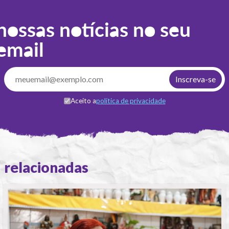
nossas notícias no seu
email
Aceito a
política de privacidade
relacionadas