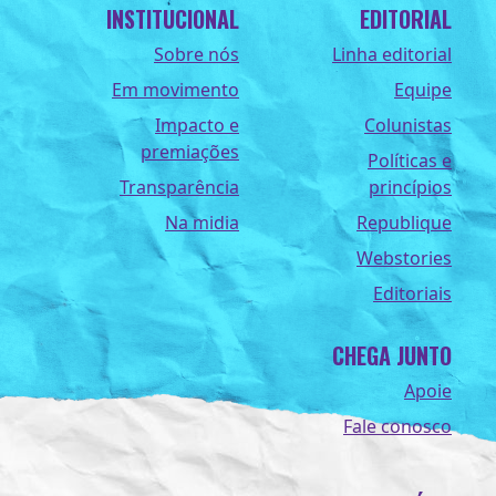
INSTITUCIONAL
EDITORIAL
Sobre nós
Linha editorial
Em movimento
Equipe
Impacto e
Colunistas
premiações
Políticas e
Transparência
princípios
Na midia
Republique
Webstories
Editoriais
CHEGA JUNTO
Apoie
Fale conosco