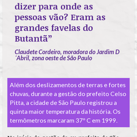
dizer para onde as
pessoas vão? Eram as
grandes favelas do
Butantã”
Claudete Cordeiro, moradora do Jardim D
´Abril, zona oeste de São Paulo
Além dos deslizamentos de terras e fortes
chuvas, durante a gestão do prefeito Celso
Pitta, a cidade de São Paulo registrou a
quinta maior temperatura da história. Os
termômetros marcaram 37º C em 1999.