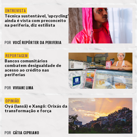
ENTREVISTA
Técnica sustentável, ‘upcycling’
ainda é vista com preconceito
na periferia, diz estilista
POR
VOCÊ REPÓRTER DA PERIFERIA
REPORTAGEM
Bancos comunitários
combatem desigualdade de
acesso ao crédito nas
periferias
POR
VIVIANE LIMA
OPINIÃO
Oyá (Iansã) e Xangô: Orixás da
transformação e força
POR
CÁTIA CIPRIANO