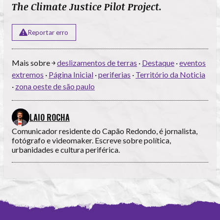
The Climate Justice Pilot Project.
Reportar erro
Mais sobre ￫
deslizamentos de terras
·
Destaque
·
eventos
extremos
·
Página Inicial
·
periferias
·
Território da Noticia
·
zona oeste de são paulo
LAIO ROCHA
Comunicador residente do Capão Redondo, é jornalista,
fotógrafo e videomaker. Escreve sobre política,
urbanidades e cultura periférica.