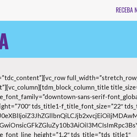
RECEBA 
A
=”tdc_content”][vc_row full_width=”stretch_row
”][vc_column][tdm_block_column_title title_size
tle_font_family=”downtown-sans-serif-font_global
ight=”700″ tds_title1-f_title_font_size=”22″ tds_
”eyJ0eXBlIjoiZ3JhZGllbnQiLCJjb2xvcjEiOi
hbGwiOnsicGFkZGluZy10b3AiOiI3MCIsImRpc3
le_font_line_height=”1.2″ tds_title=”tds_title1″