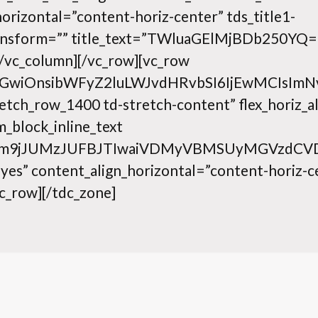
orizontal=”content-horiz-center” tds_title1-
transform=”” title_text=”TWluaGElMjBDb250YQ=
[/vc_column][/vc_row][vc_row
hbGwiOnsibWFyZ2luLWJvdHRvbSI6IjEwMCIsIm
etch_row_1400 td-stretch-content” flex_horiz_a
m_block_inline_text
=”Vm9jJUMzJUFBJTIwaiVDMyVBMSUyMGVzdC
”yes” content_align_horizontal=”content-horiz-c
c_row][/tdc_zone]