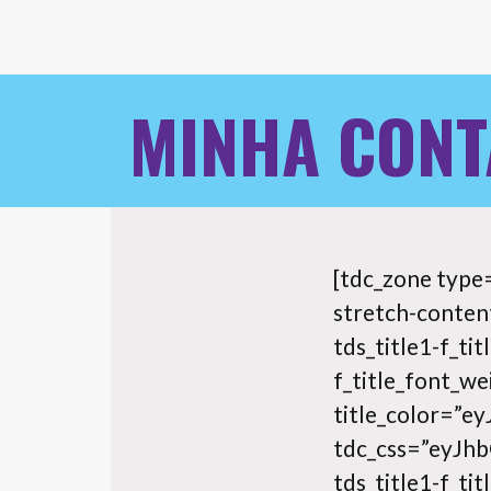
MINHA CONT
[tdc_zone type
stretch-content
tds_title1-f_ti
f_title_font_we
title_color=
tdc_css=”eyJ
tds_title1-f_tit