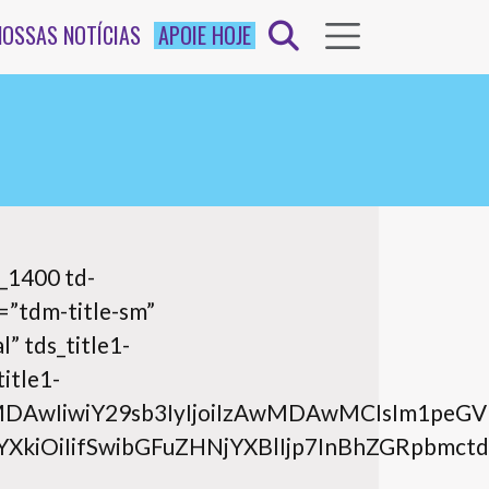
NOSSAS NOTÍCIAS
APOIE HOJE
_1400 td-
=”tdm-title-sm”
” tds_title1-
title1-
IjMDAwMDAwIiwiY29sb3IyIjoiIzAwMDAwMCIsIm
BsYXkiOiIifSwibGFuZHNjYXBlIjp7InBhZGRpb