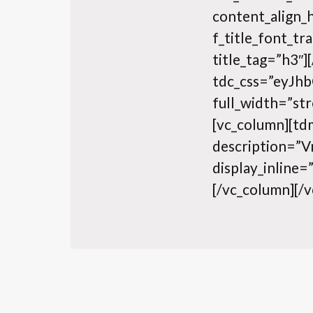
content_align_h
f_title_font_
title_tag=”h3″]
tdc_css=”eyJ
full_width=”str
[vc_column][td
description
display_inline=
[/vc_column][/v