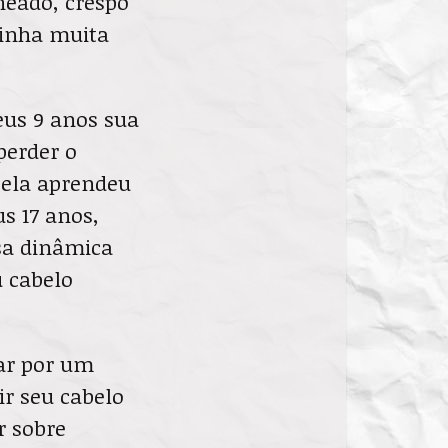
heado, crespo
tinha muita
eus 9 anos sua
perder o
 ela aprendeu
s 17 anos,
ssa dinâmica
u cabelo
ar por um
r seu cabelo
r sobre