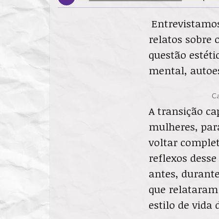
Entrevistamos
relatos sobre 
questão estét
mental, autoes
Ca
A transição c
mulheres, para
voltar comple
reflexos desse
antes, durant
que relataram
estilo de vida