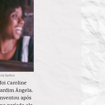
ávia Santos
oi Caroline
 Jardim Ângela.
einventou após
smo período ela