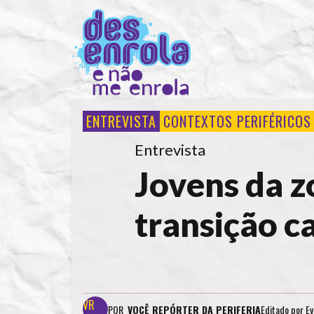
ENTREVISTA
CONTEXTOS PERIFÉRICOS
Entrevista
Jovens da z
transição c
POR
VOCÊ REPÓRTER DA PERIFERIA
Editado por
Ev