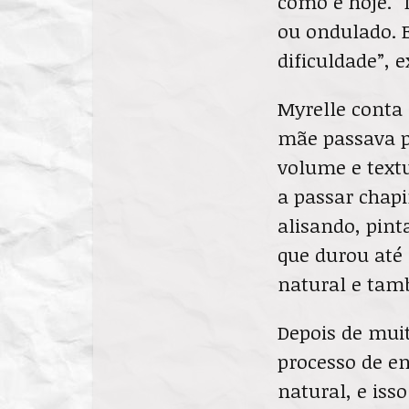
como é hoje. 
ou ondulado. E
dificuldade”, e
Myrelle conta 
mãe passava p
volume e text
a passar chapi
alisando, pint
que durou até 
natural e tam
Depois de mui
processo de e
natural, e iss