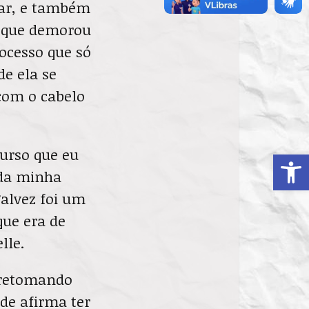
sar, e também
o que demorou
rocesso que só
de ela se
com o cabelo
urso que eu
Ab
 da minha
alvez foi um
que era de
lle.
, retomando
de afirma ter