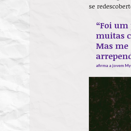
se redescobert
“Foi um 
muitas c
Mas me 
arrepen
afirma a jovem Myr