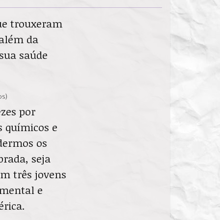
que trouxeram
 além da
 sua saúde
os)
zes por
s químicos e
ndermos os
brada, seja
m três jovens
 mental e
rica.