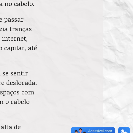
 no cabelo.
e passar
zia tranças
 internet,
 capilar, até
 se sentir
re deslocada.
espaços com
m o cabelo
alta de