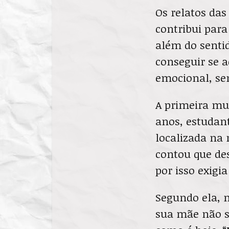
Os relatos da
contribui par
além do senti
conseguir se 
emocional, sen
A primeira mul
anos, estudan
localizada na 
contou que de
por isso exigi
Segundo ela, 
sua mãe não s