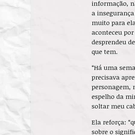
informação, n
a insegurança
muito para ela
aconteceu por 
desprendeu de
que tem.
“Há uma seman
precisava apr
personagem, n
espelho da mi
soltar meu cab
Ela reforça: “
sobre o signif