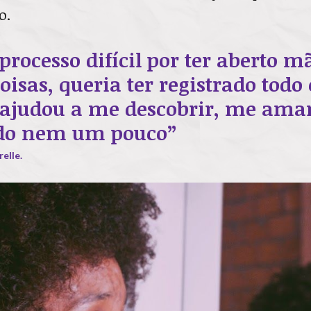
o.
processo difícil por ter aberto m
oisas, queria ter registrado todo 
ajudou a me descobrir, me ama
do nem um pouco”
elle.