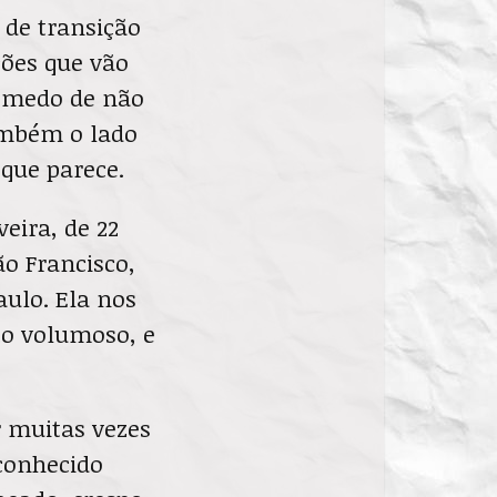
 de transição
ões que vão
, medo de não
ambém o lado
 que parece.
eira, de 22
o Francisco,
aulo. Ela nos
to volumoso, e
 muitas vezes
conhecido