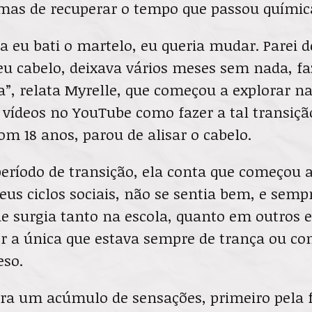
mas de recuperar o tempo que passou química
a eu bati o martelo, eu queria mudar. Parei d
u cabelo, deixava vários meses sem nada, fa
la”, relata Myrelle, que começou a explorar na
e vídeos no YouTube como fazer a tal transição
om 18 anos, parou de alisar o cabelo.
eríodo de transição, ela conta que começou a
us ciclos sociais, não se sentia bem, e semp
e surgia tanto na escola, quanto em outros 
er a única que estava sempre de trança ou co
eso.
era um acúmulo de sensações, primeiro pela f