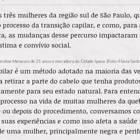
 três mulheres da região sul de São Paulo, 
o processo da transição capilar, e como, para
ica, as mudanças desse percurso impactaram
tima e convívio social.
roline Meneses de 21 anos e moradora do Cidade Ipava. (Foto: Flávia Sant
apilar é um método adotado na maioria das ve
 retirar a parte do cabelo que tenha produto
tamente para seu estado natural. Para ente
 processo na vida de muitas mulheres da que
e ou depois do procedimento, conversamos co
 suas experiências e como isso afeta a saúde
 de uma mulher, principalmente negra e perifé