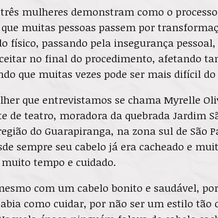
s três mulheres demonstram como o processo
a que muitas pessoas passem por transformaç
do físico, passando pela insegurança pessoal
aceitar no final do procedimento, afetando t
do que muitas vezes pode ser mais difícil do
her que entrevistamos se chama Myrelle Oliv
te de teatro, moradora da quebrada Jardim Sã
região do Guarapiranga, na zona sul de São P
sde sempre seu cabelo já era cacheado e mui
a muito tempo e cuidado.
mesmo com um cabelo bonito e saudável, por
abia como cuidar, por não ser um estilo tão 