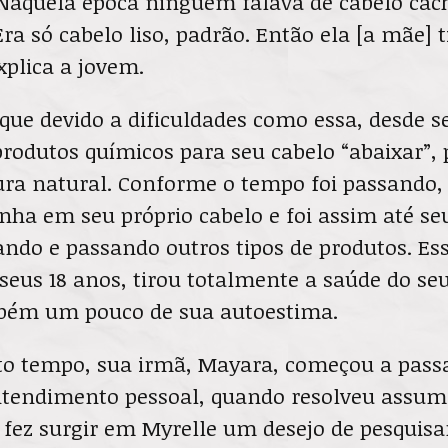
“Naquela época ninguém falava de cabelo cac
ra só cabelo liso, padrão. Então ela [a mãe] 
xplica a jovem.
que devido a dificuldades como essa, desde s
rodutos químicos para seu cabelo “abaixar”, 
ura natural. Conforme o tempo foi passando,
nha em seu próprio cabelo e foi assim até seu
ando e passando outros tipos de produtos. E
seus 18 anos, tirou totalmente a saúde do se
bém um pouco de sua autoestima.
to tempo, sua irmã, Mayara, começou a pass
ntendimento pessoal, quando resolveu assumi
o fez surgir em Myrelle um desejo de pesquisa